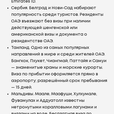
Emirates ID.
Сербия. Белград и Нови-Сад набирают
популярность среди туристов. Резиденты
ОАЭ въезжают без визы при наличии
действующей шенгенской или
американской визы и документа о
резидентстве ОАЭ.
Таиланд. Одно из самых популярных
направлений в мире и среди жителей ОАЭ.
Бангкок, Пхукет, Чиангмай, Паттайя и Самуи
— знаменитые храмы и морские курорты.
Виза по прибытии оформляется прямо в
аэропорту; разрешённый срок пребывания
— 15 дней.
Мальдивы. Маале, Маафуши, Хулхумале,
Фувамулах и Аддуатолл известны
нетронутыми коралловыми лагунами и
виллами на воде. Бесплатная виза по